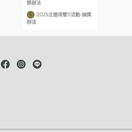
獎辦法
5
2025立適得雙11活動-抽獎
辦法